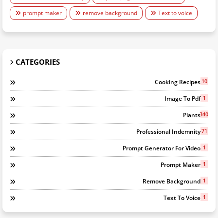
prompt maker
remove background
Text to voice
CATEGORIES
10
Cooking Recipes
1
Image To Pdf
340
Plants
71
Professional Indemnity
1
Prompt Generator For Video
1
Prompt Maker
1
Remove Background
1
Text To Voice