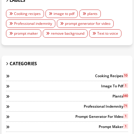
Cooking recipes
image to pdf
plants
Professional indemnity
prompt generator for video
prompt maker
remove background
Text to voice
CATEGORIES
10
Cooking Recipes
1
Image To Pdf
340
Plants
71
Professional Indemnity
1
Prompt Generator For Video
1
Prompt Maker