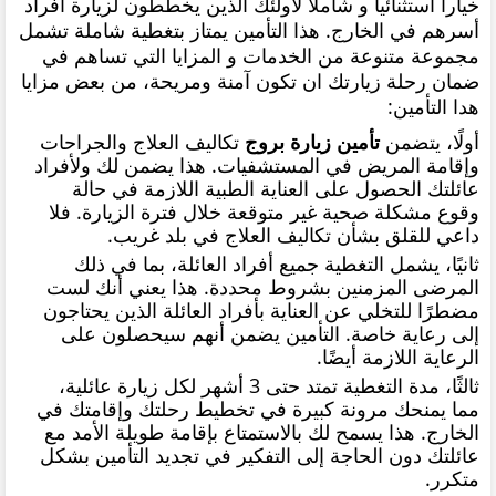
خيارا استثنائيا و شاملا لاولئك الذين يخططون لزيارة أفراد
أسرهم في الخارج. هذا التأمين يمتاز بتغطية شاملة تشمل
مجموعة متنوعة من الخدمات و المزايا التي تساهم في
ضمان رحلة زيارتك ان تكون آمنة ومريحة، من بعض مزايا
هدا التأمين:
أولًا، يتضمن
تأمين زيارة بروج
تكاليف العلاج والجراحات
وإقامة المريض في المستشفيات. هذا يضمن لك ولأفراد
عائلتك الحصول على العناية الطبية اللازمة في حالة
وقوع مشكلة صحية غير متوقعة خلال فترة الزيارة. فلا
داعي للقلق بشأن تكاليف العلاج في بلد غريب
.
ثانيًا، يشمل التغطية جميع أفراد العائلة، بما في ذلك
المرضى المزمنين بشروط محددة. هذا يعني أنك لست
مضطرًا للتخلي عن العناية بأفراد العائلة الذين يحتاجون
إلى رعاية خاصة. التأمين يضمن أنهم سيحصلون على
الرعاية اللازمة أيضًا
.
ثالثًا، مدة التغطية تمتد حتى 3 أشهر لكل زيارة عائلية،
مما يمنحك مرونة كبيرة في تخطيط رحلتك وإقامتك في
الخارج. هذا يسمح لك بالاستمتاع بإقامة طويلة الأمد مع
عائلتك دون الحاجة إلى التفكير في تجديد التأمين بشكل
متكرر
.