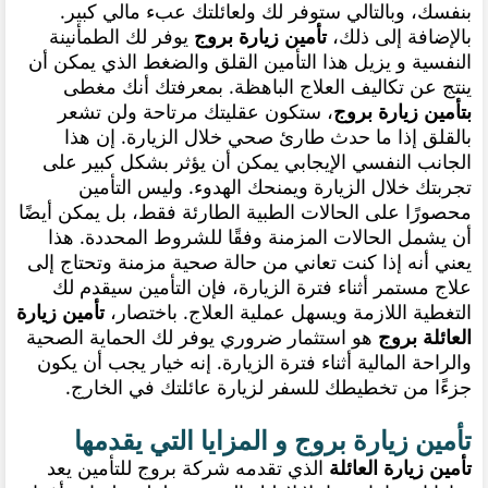
بنفسك، وبالتالي ستوفر لك ولعائلتك عبء مالي كبير
.
بالإضافة إلى ذلك،
تأمين زيارة بروج
يوفر لك الطمأنينة
النفسية و يزيل هذا التأمين القلق والضغط الذي يمكن أن
ينتج عن تكاليف العلاج الباهظة. بمعرفتك أنك مغطى
بتأمين زيارة بروج
، ستكون عقليتك مرتاحة ولن تشعر
بالقلق إذا ما حدث طارئ صحي خلال الزيارة. إن هذا
الجانب النفسي الإيجابي يمكن أن يؤثر بشكل كبير على
تجربتك خلال الزيارة ويمنحك الهدوء
.
وليس التأمين
محصورًا على الحالات الطبية الطارئة فقط، بل يمكن أيضًا
أن يشمل الحالات المزمنة وفقًا للشروط المحددة. هذا
يعني أنه إذا كنت تعاني من حالة صحية مزمنة وتحتاج إلى
علاج مستمر أثناء فترة الزيارة، فإن التأمين سيقدم لك
التغطية اللازمة ويسهل عملية العلاج
.
باختصار،
تأمين زيارة
العائلة بروج
هو استثمار ضروري يوفر لك الحماية الصحية
والراحة المالية أثناء فترة الزيارة. إنه خيار يجب أن يكون
جزءًا من تخطيطك للسفر لزيارة عائلتك في الخارج.
تأمين زيارة بروج و المزايا التي يقدمها
الذي تقدمه شركة بروج للتأمين يعد
تأمين زيارة العائلة