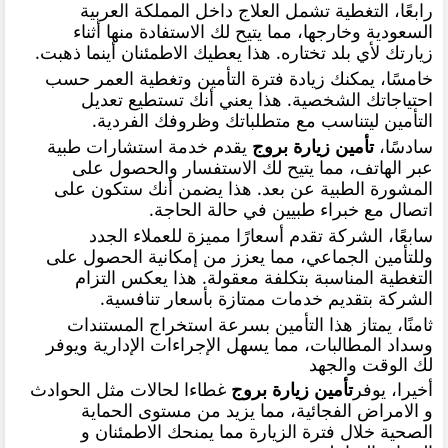
رابعًا، التغطية تشمل العلاج داخل المملكة العربية
السعودية وخارجها، مما يتيح لك الاستفادة منها أثناء
زيارتك لأي بلد تختاره. هذا يعطيك الاطمئنان أينما ذهبت
.
خامسًا، يمكنك زيادة فترة التأمين وتغطية العمر حسب
احتياجاتك الشخصية. هذا يعني أنك تستطيع تعديل
التأمين ليتناسب مع متطلباتك وظروفك الفردية
.
سادسًا،
تأمين زيارة بروج
يقدم خدمة استشارات طبية
عبر الهاتف، مما يتيح لك الاستفسار والحصول على
المشورة الطبية عن بعد. هذا يضمن أنك ستكون على
اتصال مع خبراء طبيين في حالة الحاجة
.
سابعًا، الشركة تقدم أسعارًا مميزة للعملاء الجدد
وللتأمين الجماعي، مما يعزز من إمكانية الحصول على
التغطية المناسبة بتكلفة معقولة. هذا يعكس التزام
الشركة بتقديم خدمات ممتازة بأسعار تنافسية
.
ثامنًا، يمتاز هذا التأمين بسرعة استخراج المستندات
وسداد المطالبات، مما يسهل الإجراءات الإدارية ويوفر
لك الوقت والجهد
أخيرا، يوفر
تأمين زيارة بروج
غطاءا لحالات مثل الحوادث
و الامراض الفجائية، مما يزيد من مستوى الحماية
الصحية خلال فترة الزيارة مما يمنحك الاطمئنان و