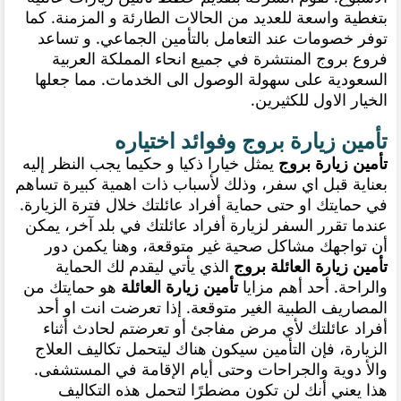
بتغطية واسعة للعديد من الحالات الطارئة و المزمنة. كما
توفر خصومات عند التعامل بالتأمين الجماعي. و تساعد
فروع بروج المنتشرة في جميع انحاء المملكة العربية
السعودية على سهولة الوصول الى الخدمات. مما جعلها
الخيار الاول للكثيرين.
تأمين زيارة بروج وفوائد اختياره
تأمين زيارة بروج
يمثل خيارا ذكيا و حكيما يجب النظر إليه
بعناية قبل اي سفر، وذلك لأسباب ذات اهمية كبيرة تساهم
في حمايتك
او حتى حماية أفراد عائلتك خلال فترة الزيارة.
عندما تقرر السفر لزيارة أفراد عائلتك في بلد آخر، يمكن
أن تواجهك مشاكل صحية غير متوقعة، وهنا يكمن دور
تأمين زيارة العائلة بروج
الذي يأتي ليقدم لك الحماية
والراحة
.
أحد أهم مزايا
تأمين زيارة العائلة
هو حمايتك من
المصاريف الطبية الغير متوقعة. إذا تعرضت انت او أحد
أفراد عائلتك لأي مرض مفاجئ أو تعرضتم لحادث أثناء
الزيارة، فإن التأمين سيكون هناك ليتحمل تكاليف العلاج
والأ دوية والجراحات وحتى أيام الإقامة في المستشفى.
هذا يعني أنك لن تكون مضطرًا لتحمل هذه التكاليف