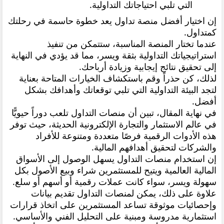
التي تلبي احتياجاتك التداولية.
إن اختيار أفضل منصة تداول يعد خطوة حاسمة في رحلتك
كمتداول.
عندما تختار المنصة المناسبة، ستتمكن من تنفيذ
استراتيجياتك التداولية بثقة ويسر، مما قد يؤدي في النهاية
إلى تحقيق نتائج إيجابية وزيادة أرباحك.
لذلك، كن حذراً وقم باستكشاف الخيارات المتاحة بعناية
لتجد البيئة التداولية التي تلبي توقعاتك وأهدافك بشكل
أفضل.
في نهاية المقال، تبين أن منصات التداول تلعب دوراً حيويًّا
في عالم الاستثمار والتجارة الإلكترونية الحديثة، حيث توفر
هذه الأدوات الرقمية فرصًا متعددة ومتنوعة للأفراد
والشركات لتحقيق أهدافهم المالية.
إن استخدام منصات التداول يسهل الوصول إلى الأسواق
المالية العالمية ويتيح للمستثمرين شراء وبيع الأصول بكل
سهولة ويسر، سواء كانت عملات رقمية أو أسهم أو سلع.
علاوة على ذلك، يمكن لمنصات التداول تقديم بيانات
وإحصائيات موثوقة تساعد المستثمرين على اتخاذ قرارات
استثمارية مدروسة ومبنية على التحليل الفني والأساسي.