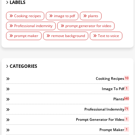
LABELS
Cooking recipes
image to pdf
plants
Professional indemnity
prompt generator for video
prompt maker
remove background
Text to voice
CATEGORIES
10
Cooking Recipes
1
Image To Pdf
340
Plants
71
Professional Indemnity
1
Prompt Generator For Video
1
Prompt Maker