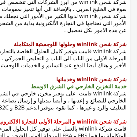
شركة شحن winlink من أبرز الشركات التي تت
بقوة في الخليج العربي ، بالإضافة الى أنها تتميز بمقوما
شركة شحن winlink لديها الكثير من الأمور الت
عن هذه الامور بكل تفصيل .
شركة شحن winlink وحلولها اللوجستية المتكاملة
شركة winlink قامت بتوفير كامل الحلول الخاصة با
المرحلة الاولى من الباب الى الباب و التخليص الجمركي ، 
الأخير و هناك أيضا الدفع عند التسليم و الخدمات اللوجستي
شركة شحن winlink وخدماتها
خدمة التخزين الخارجي في الشرق الاوسط
شركة winlink قامت على توفير مخزن خارجي في 
الخارجي للبضائع و إعدتها ، و أيضا تبديلها و إرسال بضاعة 
التغليف والرد و غيرها ، كما تقوم بتوفير الدعم B2B و B2C للأعمال .
شركة شحن winlink و المرحلة الأولى للتجارة الالكثرونية
قامت شركة winlink بالعمل على توفير كل الحل