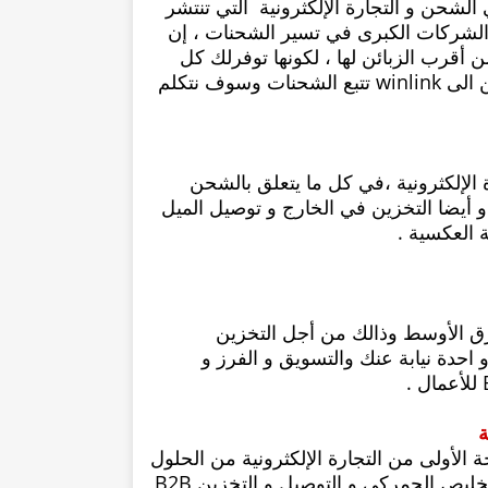
خصص في الشحن و التجارة الإلكثرونية التي تنتشر
ت الشركات الكبرى في تسير الشحنات ، إن
ي تجعلك من أقرب الزبائن لها ، لكونها توفرلك كل
الأمور التي تحتاجها في التجارة الألكثرونية بداية من الشحن الى winlink تتبع الشحنات وسوف نتكلم
لتجارة الإلكثرونية ،في كل ما يتعلق بالشحن
و أيضا التخزين في الخارج و توصيل الميل
ة العكسية .
الشرق الأوسط وذالك من أجل التخزين
و احدة نيابة عنك والتسويق و الفرز و
ول المرحة الأولى من التجارة الإلكثرونية من الحلول
المتكاملة بما فيها FBS و FBA المرحلة الاولى للشحن و التخليص الجمركي و التوصيل و التخزين B2B