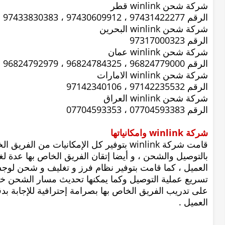
شركة شحن winlink قطر
الرقم 97431422277 ، 97430609912 ، 97433830383
شركة شحن winlink البحرين
الرقم 97317000323
شركة شحن winlink عمان
الرقم 96824779000 ، 96824784325 ، 96824792979
شركة شحن winlink الامارات
الرقم 97142235532 ، 97142340106
شركة شحن winlink العراق
الرقم 07704593383 ، 07704593353
شركة winlink وامكانياتها
قامت شركة winlink بتوفير كل الإمكانيات م
بالتوصيل والشحن ، و أيضا إتقان الفريق الخاص بها عدة ل
العميل ، كما قامت بتوفير نظام فرز و تغليف و شحن لوج
على تدريب الفريق الخاص بها بصرامة إحترافية للإجابة بدق
العميل .