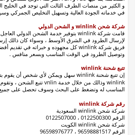
في خدماته الجودة العالية وتسهيل التخليص الجمركي وسرع
شركة شحن winlink و الشحن الدولي
قامت شركة winlink بتوفير خدمة الشحن الدو
لإرسال الطرود في الشرق الأوسط ، وسواء كان ذالك إرس
فريق شركة winlink كل مجهوده و خبراته في 
وتوصيل الطرود في الوقت المناسب وبسعر منافس .
تتبع شحنة winlink
إن تتبع شحنة winlink سهل ويمكن لأي شخص أ
winlink وذالك من خلال خدمة
vnlin تتبع الشحن ، وتقوم
المناسب له وتضغط على البحث وسوف تحصل على جميع الم
رقم شركة winlink
شركة شحن winlink السعودية
الرقم 0122500300 ، 0122507000
شركة شحن winlink الكويت
الرقم 96598881517 ، 96598976777