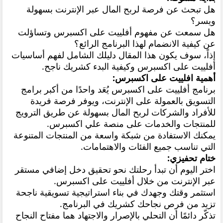
هل تبحث عن فرصة لربح المال عبر الإنترنت بسهولة
ويسر؟
هل سمعت عن مفهوم أفلييت على اكسبرس وتساؤلت
عن كيفية الانضمام لهذا البرنامج الرائع؟
إذاً، سوف يكون هذا المقال دليلك الشامل لفهم أساسيات
أفلييت على اكسبرس وكيفية البدء كشريك ناجح.
أهمية افلييت على اكسبرس:
برنامج أفلييت على اكسبرس يُعَد واحدًا من أكبر برامج
التسويق بالعمولة على الإنترنت، ويوفر فرصة فريدة
للأفراد والشركات لربح المال بسهولة عن طريق الترويج
للمنتجات والخدمات على منصة علي اكسبرس.
يمكنك الاستفادة من شبكة واسعة من المنتجات المتنوعة
التي تناسب جميع الفئات والاهتمامات.
ختام تحفيزي:
اختر اليوم أن تبدأ رحلتك نحو تحقيق دخل إضافي مستقر
عبر الإنترنت من خلال أفلييت على اكسبرس.
استثمر وقتك وجهدك في بناء استراتيجية تسويقية ناجحة
تزيد من فرص نجاحك كشريك في البرنامج.
تذكّر دائمًا أن التحلي بالإصرار والاجتهاد هما مفتاح النجاح