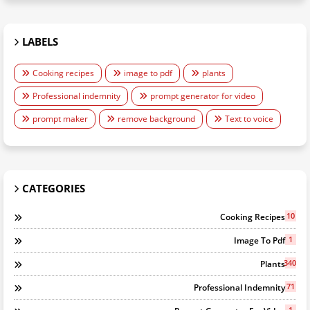
LABELS
Cooking recipes
image to pdf
plants
Professional indemnity
prompt generator for video
prompt maker
remove background
Text to voice
CATEGORIES
10
Cooking Recipes
1
Image To Pdf
340
Plants
71
Professional Indemnity
1