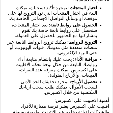
اختيار المنتجات:
بمجرد تأكيد تسجيلك، يمكنك
البدء في اختيار المنتجات التي تود الترويج لها على
موقعك أو وسائل التواصل الاجتماعي الخاصة بك.
الحصول على روابط تابعة:
بعد اختيار المنتجات،
ستحصل على روابط تابعة خاصة بك تقوم
بمشاركتها مع الجمهور للحصول على العمولة.
الترويج للروابط:
يمكنك ترويج الروابط التابعة عبر
منصات متعددة مثل مدونتك، قنوات اليوتيوب، أو
حتى البريد الإلكتروني.
مراقبة الأداء:
يجب عليك بانتظام متابعة أداء
روابطك التابعة من خلال لوحة تحكم الافلييت
على اكسبرس. يمكنك معرفة عدد النقرات،
المبيعات، والأرباح المتولدة.
تحصيل الأرباح:
بمجرد تحقيقك للحد الأدنى
لسحب الأموال، يمكنك طلب سحب أرباحك
المكتسبة من خلال اكسبرس.
أهمية الافلييت علي اكسبرس:
افلييت علي اكسبرس يعتبر فرصة ممتازة للأفراد
والشركات لزيادة دخلهم عبر الإنترنت بطريقة بسيطة