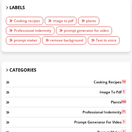
LABELS
Cooking recipes
image to pdf
plants
Professional indemnity
prompt generator for video
prompt maker
remove background
Text to voice
CATEGORIES
10
Cooking Recipes
1
Image To Pdf
340
Plants
71
Professional Indemnity
1
Prompt Generator For Video
1